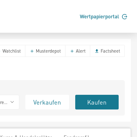
Wertpapierportal
Watchlist
Musterdepot
Alert
Factsheet
Verkaufen
Kaufen
erend