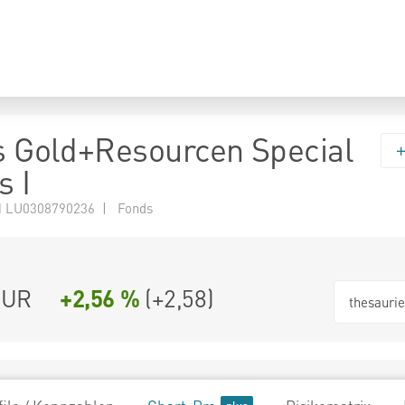
as Gold+Resourcen Special
s I
 LU0308790236 | Fonds
EUR
+2,56 %
(
+2,58
)
thesauri