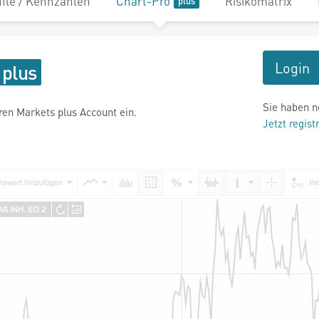
file / Kennzahlen
Chart-Pro
Risikomatrix
Login
Sie haben n
hren Markets plus Account ein.
Jetzt regist