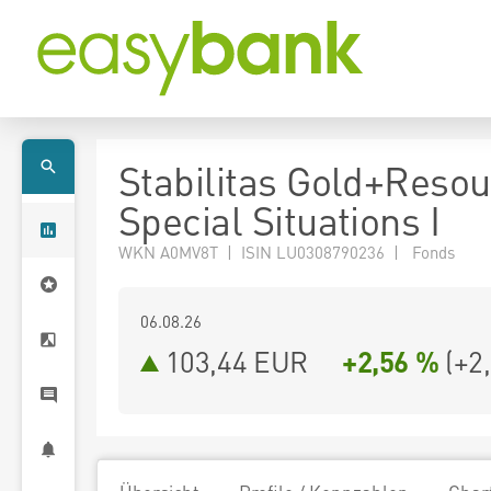
Stabilitas Gold+Reso
Special Situations I
WKN A0MV8T | ISIN LU0308790236 | Fonds
06.08.26
103,44 EUR
+2,56 %
(
+2