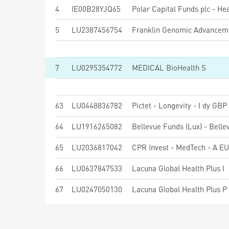
4
IE00B28YJQ65
5
LU2387456754
Franklin Genomic Advanceme
7
LU0295354772
MEDICAL BioHealth S
63
LU0448836782
Pictet - Longevity - I dy GBP
64
LU1916265082
65
LU2036817042
CPR Invest - MedTech - A EU
66
LU0637847533
Lacuna Global Health Plus I
67
LU0247050130
Lacuna Global Health Plus P