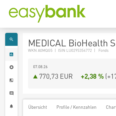
MEDICAL BioHealth S
WKN A0MQG5 | ISIN LU0295354772 | Fonds
07.08.26
770,73 EUR
+2,38 %
(
+1
Übersicht
Profile / Kennzahlen
Char