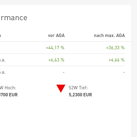
ormance
m
vor AGA
nach max. AGA
+44,17 %
+36,33 %
.a.
+6,63 %
+4,66 %
.a.
-
-
W Hoch:
52W Tief:
8700 EUR
5,2300 EUR