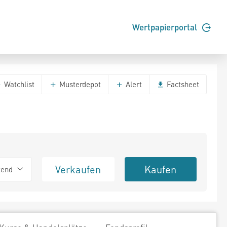
Wertpapierportal
Watchlist
Musterdepot
Alert
Factsheet
Verkaufen
Kaufen
tend