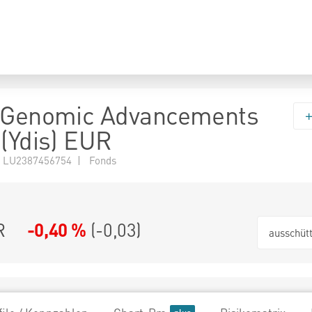
n Genomic Advancements
 (Ydis) EUR
 LU2387456754 | Fonds
R
-0,40 %
(
-0,03
)
ausschüt