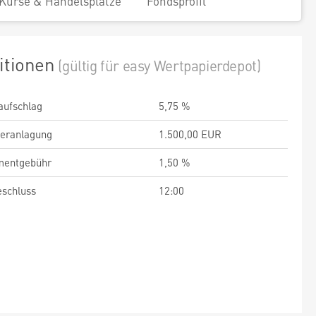
Kurse & Handelsplätze
Fondsprofil
itionen
(gültig für easy Wertpapierdepot)
aufschlag
5,75 %
veranlagung
1.500,00 EUR
entgebühr
1,50 %
schluss
12:00