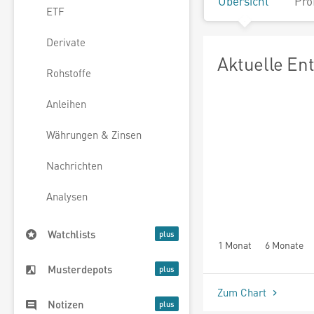
Übersicht
Pro
ETF
Derivate
Aktuelle En
Rohstoffe
Anleihen
Währungen & Zinsen
Nachrichten
Analysen
Watchlists
1 Monat
6 Monate
Musterdepots
Zum Chart
Notizen