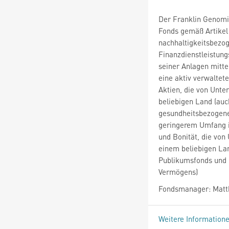
Der Franklin Genomic
Fonds gemäß Artikel
nachhaltigkeitsbezo
Finanzdienstleistungs
seiner Anlagen mittel
eine aktiv verwaltete
Aktien, die von Unte
beliebigen Land (auc
gesundheitsbezogene
geringerem Umfang in
und Bonität, die von
einem beliebigen La
Publikumsfonds und 
Vermögens)
Fondsmanager: Mat
Weitere Information