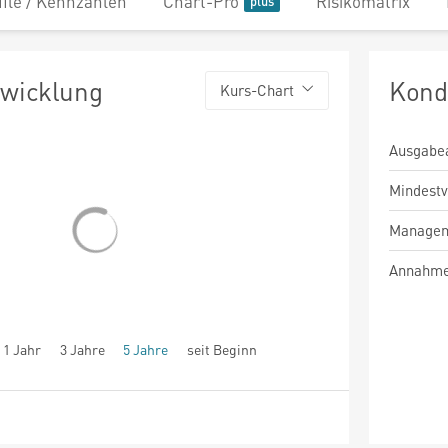
file / Kennzahlen
Chart-Pro
Risikomatrix
twicklung
Kond
Kurs-Chart
Ausgabe
Mindest
Managem
Annahme
1 Jahr
3 Jahre
5 Jahre
seit Beginn