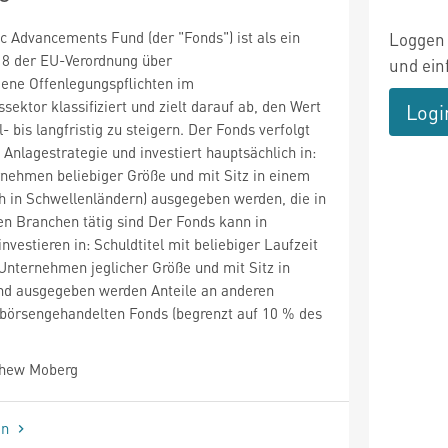
 Advancements Fund (der "Fonds") ist als ein
Loggen 
 8 der EU-Verordnung über
und ein
gene Offenlegungspflichten im
sektor klassifiziert und zielt darauf ab, den Wert
Logi
- bis langfristig zu steigern. Der Fonds verfolgt
 Anlagestrategie und investiert hauptsächlich in:
rnehmen beliebiger Größe und mit Sitz in einem
h in Schwellenländern) ausgegeben werden, die in
n Branchen tätig sind Der Fonds kann in
vestieren in: Schuldtitel mit beliebiger Laufzeit
 Unternehmen jeglicher Größe und mit Sitz in
nd ausgegeben werden Anteile an anderen
börsengehandelten Fonds (begrenzt auf 10 % des
thew Moberg
en