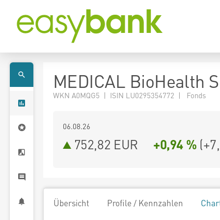
MEDICAL BioHealth S
WKN A0MQG5 | ISIN LU0295354772 | Fonds
06.08.26
752,82 EUR
+0,94 %
(
+7
Übersicht
Profile / Kennzahlen
Char