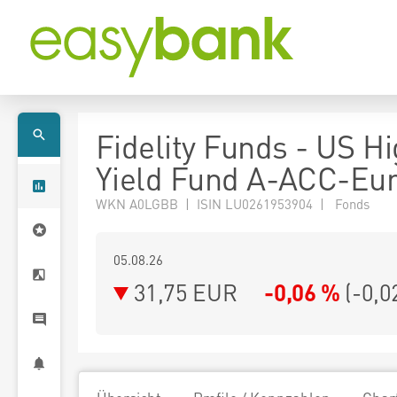
Fidelity Funds - US H
Yield Fund A-ACC-Eu
WKN A0LGBB | ISIN LU0261953904 | Fonds
05.08.26
31,75 EUR
-0,06 %
(
-0,0