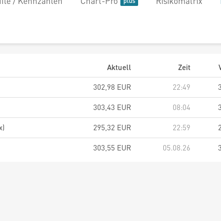
file / Kennzahlen
Chart-Pro
Risikomatrix
Aktuell
Zeit
302,98 EUR
22:49
303,43 EUR
08:04
x)
295,32 EUR
22:59
303,55 EUR
05.08.26