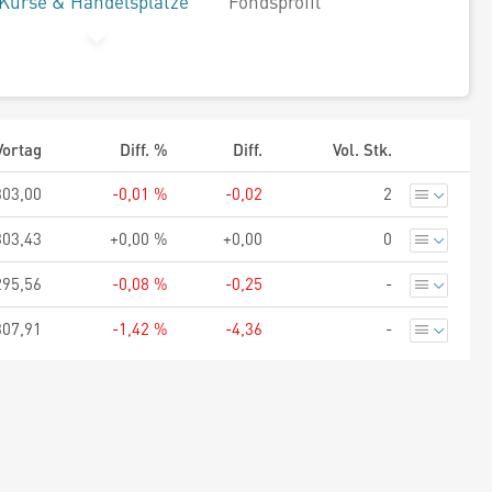
Kurse & Handelsplätze
Fondsprofil
Vortag
Diff. %
Diff.
Vol. Stk.
303,00
-0,01 %
-0,02
2
303,43
+0,00 %
+0,00
0
295,56
-0,08 %
-0,25
-
307,91
-1,42 %
-4,36
-