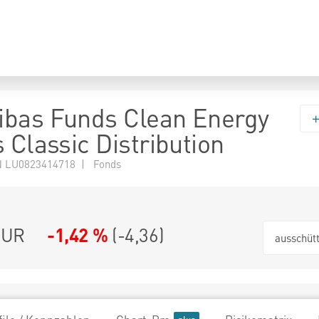
bas Funds Clean Energy
 Classic Distribution
 LU0823414718 | Fonds
EUR
-1,42 %
(
-4,36
)
ausschüt