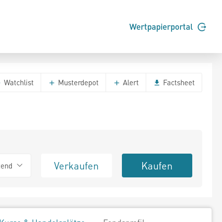
Wertpapierportal
Watchlist
Musterdepot
Alert
Factsheet
Verkaufen
Kaufen
tend