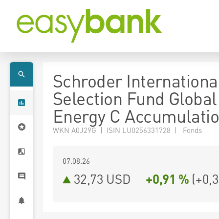
Schroder Internationa
Selection Fund Global
Energy C Accumulati
WKN A0J29G | ISIN LU0256331728 | Fonds
07.08.26
32,73 USD
+0,91 %
(
+0,