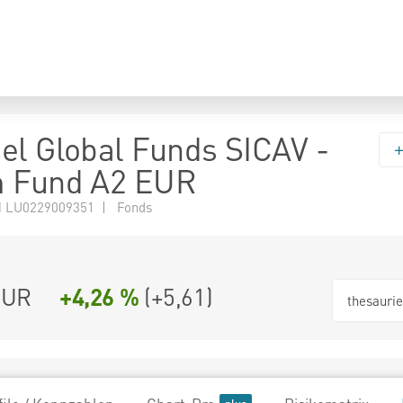
el Global Funds SICAV -
m Fund A2 EUR
 LU0229009351 | Fonds
EUR
+4,26 %
(
+5,61
)
thesauri