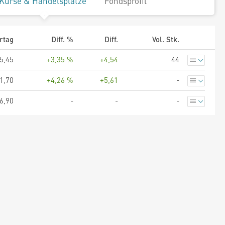
Kurse & Handelsplätze
Fondsprofil
rtag
Diff. %
Diff.
Vol. Stk.
5,45
+3,35 %
+4,54
44
1,70
+4,26 %
+5,61
-
6,90
-
-
-