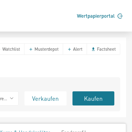
Wertpapierportal
Watchlist
Musterdepot
Alert
Factsheet
Verkaufen
Kaufen
erend