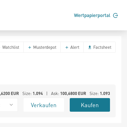
Wertpapierportal
Watchlist
Musterdepot
Alert
Factsheet
,6200
EUR
Size:
1.094
| Ask:
100,6800
EUR
Size:
1.093
Verkaufen
Kaufen
t