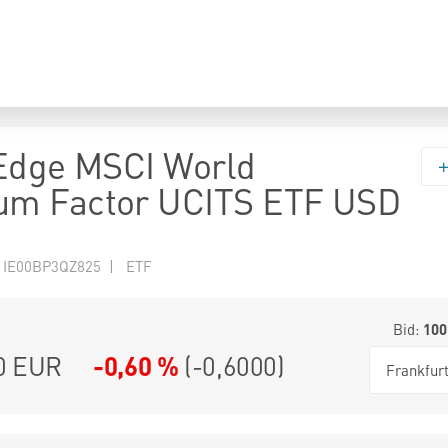
Edge MSCI World
m Factor UCITS ETF USD
 IE00BP3QZ825 | ETF
Bid:
100
0
EUR
-0,60 %
(
-0,6000
)
Frankfur