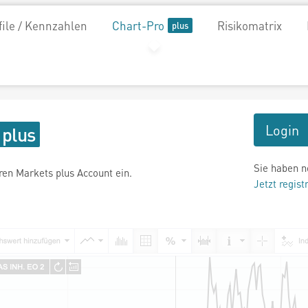
file / Kennzahlen
Chart-Pro
Risikomatrix
Login
Sie haben n
hren Markets plus Account ein.
Jetzt regist