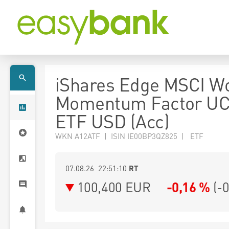
iShares Edge MSCI W
Momentum Factor UC
ETF USD (Acc)
WKN A12ATF | ISIN IE00BP3QZ825 | ETF
07.08.26 22:51:10
RT
100,400
EUR
-0,16 %
(
-