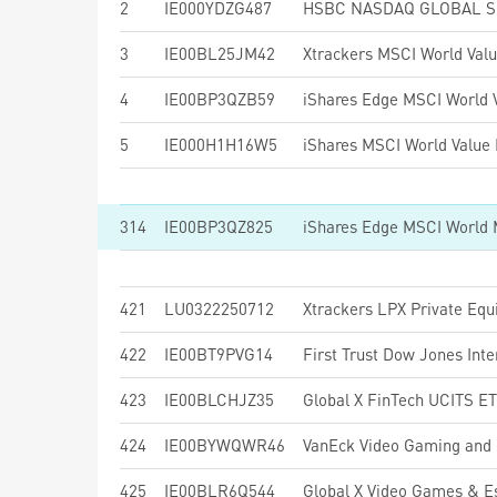
2
IE000YDZG487
3
IE00BL25JM42
Xtrackers MSCI World Val
4
IE00BP3QZB59
5
IE000H1H16W5
314
IE00BP3QZ825
421
LU0322250712
Xtrackers LPX Private Eq
422
IE00BT9PVG14
423
IE00BLCHJZ35
Global X FinTech UCITS E
424
IE00BYWQWR46
VanEck Video Gaming and
425
IE00BLR6Q544
Global X Video Games & 