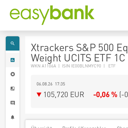
Xtrackers S&P 500 Eq
Weight UCITS ETF 1C
WKN A1106A | ISIN IE00BLNMYC90 | ETF
06.08.26 17:35
105,720
EUR
-0,06 %
(
-