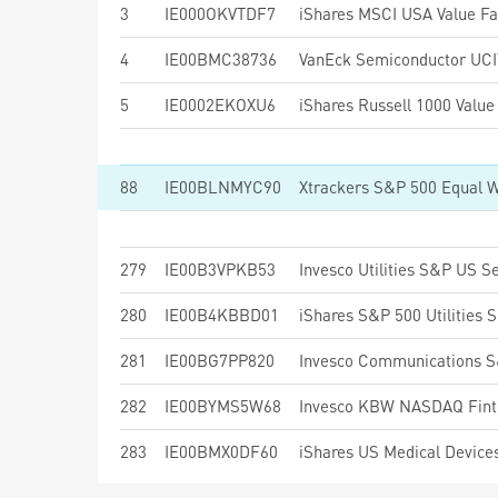
3
IE000OKVTDF7
4
IE00BMC38736
VanEck Semiconductor UC
5
IE0002EKOXU6
iShares Russell 1000 Valu
88
IE00BLNMYC90
Xtrackers S&P 500 Equal 
279
IE00B3VPKB53
Invesco Utilities S&P US S
280
IE00B4KBBD01
iShares S&P 500 Utilities 
281
IE00BG7PP820
282
IE00BYMS5W68
Invesco KBW NASDAQ Fint
283
IE00BMX0DF60
iShares US Medical Device