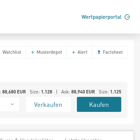
Wertpapierportal
Watchlist
Musterdepot
Alert
Factsheet
:
88,680
EUR
Size:
1.128
| Ask:
88,940
EUR
Size:
1.125
Verkaufen
Kaufen