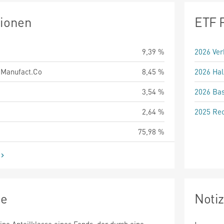
tionen
ETF 
9,39 %
2026 Ver
.Manufact.Co
8,45 %
2026 Hal
3,54 %
2026 Bas
2,64 %
2025 Rec
75,98 %
ie
Noti
eine Anteilklasse eines Fonds, der durch eine