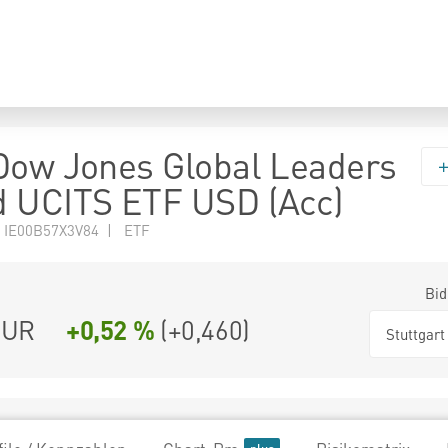
Dow Jones Global Leaders
 UCITS ETF USD (Acc)
 IE00B57X3V84 | ETF
Bid
UR
+0,52 %
(
+0,460
)
Stuttgart