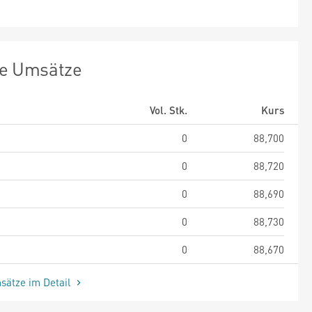
te Umsätze
Vol. Stk.
Kurs
0
88,700
0
88,720
0
88,690
0
88,730
0
88,670
sätze im Detail