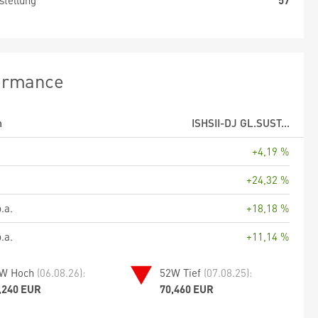
stellung
57
ormance
m
ISHSII-DJ GL.SUST...
+4,19 %
+24,32 %
.a.
+18,18 %
.a.
+11,14 %
W Hoch
(06.08.26):
52W Tief
(07.08.25):
,240 EUR
70,460 EUR