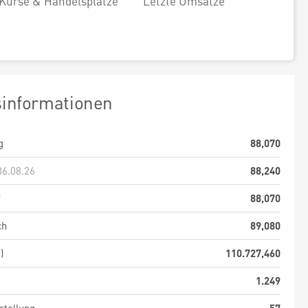
Kurse & Handelsplätze
Letzte Umsätze
sinformationen
g
88,070
06.08.26
88,240
f
88,070
ch
89,080
)
110.727,460
1.249