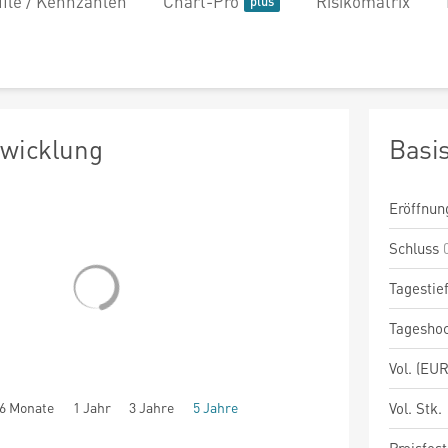
file / Kennzahlen
Chart-Pro
Risikomatrix
twicklung
Basi
Eröffnun
Schluss
Tagestie
Tagesho
Vol. (EUR
6 Monate
1 Jahr
3 Jahre
5 Jahre
Vol. Stk.