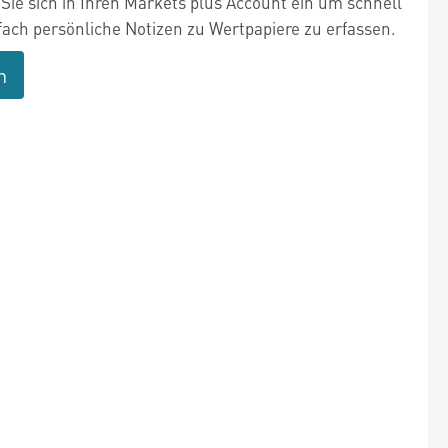
Sie sich in Ihren Markets plus Account ein um schnell
fach persönliche Notizen zu Wertpapiere zu erfassen.
n