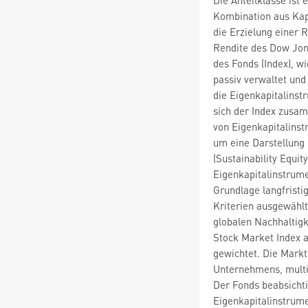
Kombination aus Kap
die Erzielung einer R
Rendite des Dow Jone
des Fonds (Index), w
passiv verwaltet und 
die Eigenkapitalinstr
sich der Index zusam
von Eigenkapitalinst
um eine Darstellung 
(Sustainability Equit
Eigenkapitalinstrume
Grundlage langfristig
Kriterien ausgewähl
globalen Nachhaltig
Stock Market Index a
gewichtet. Die Markt
Unternehmens, multip
Der Fonds beabsichti
Eigenkapitalinstrume