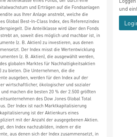
Loggen 
italwachstum und Erträgen auf die Fondsanlagen
und ein
endite aus Ihrer Anlage anstrebt, welche die
s Global Best-In-Class Index, des Referenzindex
Logi
iderspiegelt. Die Anteilklasse wird über den Fonds
strebt an, soweit dies möglich und machbar ist, in
umente (z. B. Aktien) zu investieren, aus denen
mensetzt. Der Index misst die Wertentwicklung
rumenten (z. B. Aktien), die ausgewählt werden,
des globalen Marktes für Nachhaltigkeitsaktien
y) zu bieten. Die Unternehmen, die die
nte ausgeben, werden für den Index auf der
er wirtschaftlicher, ökologischer und sozialer
t und machen die besten 20 % der 2.500 größten
keitsunternehmen des Dow Jones Global Total
us. Der Index ist nach Marktkapitalisierung
kapitalisierung ist der Aktienkurs eines
liziert mit der Anzahl der ausgegebenen Aktien.
gt, den Index nachzubilden, indem er die
nte, aus denen sich der Index zusammensetzt, in