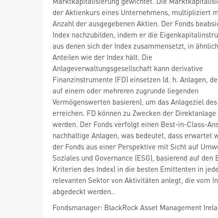
Marktkapitalisierung gewichtet. Die Marktkapitalisi
der Aktienkurs eines Unternehmens, multipliziert m
Anzahl der ausgegebenen Aktien. Der Fonds beabsic
Index nachzubilden, indem er die Eigenkapitalinstr
aus denen sich der Index zusammensetzt, in ähnlic
Anteilen wie der Index hält. Die
Anlageverwaltungsgesellschaft kann derivative
Finanzinstrumente (FD) einsetzen (d. h. Anlagen, de
auf einem oder mehreren zugrunde liegenden
Vermögenswerten basieren), um das Anlageziel des
erreichen. FD können zu Zwecken der Direktanlage 
werden. Der Fonds verfolgt einen Best-in-Class-Ans
nachhaltige Anlagen, was bedeutet, dass erwartet w
der Fonds aus einer Perspektive mit Sicht auf Umwe
Soziales und Governance (ESG), basierend auf den
Kriterien des Index) in die besten Emittenten in je
relevanten Sektor von Aktivitäten anlegt, die vom I
abgedeckt werden..
Fondsmanager: BlackRock Asset Management Irela