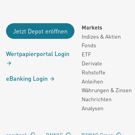
Markets
Jetzt Depot eröffnen
Indizes & Aktien
Fonds
Wertpapierportal Login
ETF
Derivate
Rohstoffe
eBanking Login
Anleihen
Währungen & Zinsen
Nachrichten
Analysen
easybank
BAWAG
BAWAG Group