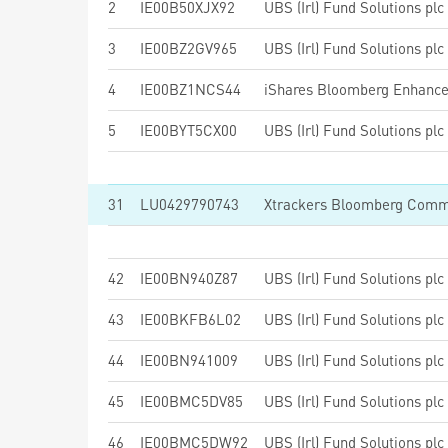
2
IE00B50XJX92
3
IE00BZ2GV965
4
IE00BZ1NCS44
5
IE00BYT5CX00
31
LU0429790743
42
IE00BN940Z87
43
IE00BKFB6L02
44
IE00BN941009
45
IE00BMC5DV85
46
IE00BMC5DW92