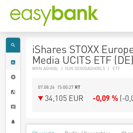
iShares STOXX Europ
Media UCITS ETF (DE
WKN A0H08L | ISIN DE000A0H08L5 | ETF
07.08.26 15:00:27
RT
34,105
EUR
-0,09 %
(
-0,