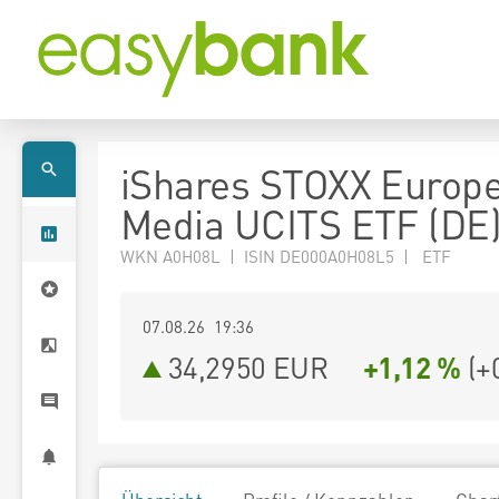
iShares STOXX Europ
Media UCITS ETF (DE
WKN A0H08L | ISIN DE000A0H08L5 | ETF
07.08.26 19:36
34,2950
EUR
+1,12 %
(
+