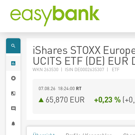
iShares STOXX Europ
UCITS ETF (DE) EUR D
WKN 263530 | ISIN DE0002635307 | ETF
07.08.26 18:24:00
RT
65,870
EUR
+0,23 %
(
+0