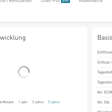
file / Kennzahlen
Chart-Pro
Risikomatrix
twicklung
Basi
Eröffnun
Schluss
Tagestie
Tagesho
Vol. (EUR
6 Monate
1 Jahr
3 Jahre
5 Jahre
Vol. Stk.