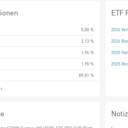
tionen
ETF 
5,00 %
2026 Ver
2,13 %
2026 Bas
1,96 %
2025 Hal
1,90 %
2025 Rec
89,01 %
ie
Noti
ares STOXX Europe 600 UCITS ETF (DE) EUR (Dist)