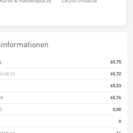
Kurse & Handelsplätze
Letzte Umsätze
sinformationen
g
65,75
04.08.26
65,72
f
65,53
ch
65,76
)
0,00
0