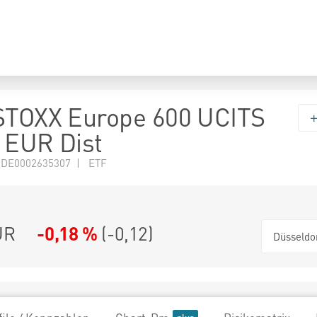
STOXX Europe 600 UCITS
 EUR Dist
 DE0002635307 | ETF
UR
-0,18 %
(
-0,12
)
Düsseldo