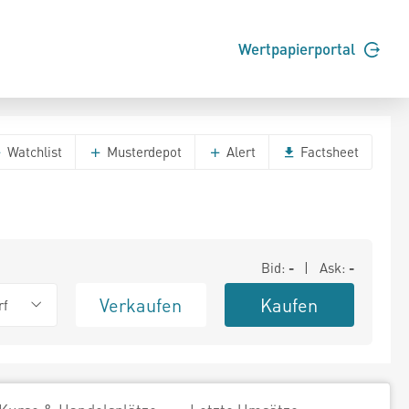
Wertpapierportal
Watchlist
Musterdepot
Alert
Factsheet
Bid:
-
| Ask:
-
Verkaufen
Kaufen
rf