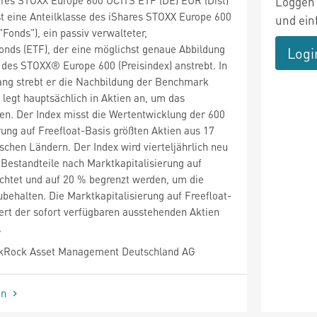
Loggen 
ist eine Anteilklasse des iShares STOXX Europe 600
und ein
Fonds"), ein passiv verwalteter,
onds (ETF), der eine möglichst genaue Abbildung
Logi
des STOXX® Europe 600 (Preisindex) anstrebt. In
g strebt er die Nachbildung der Benchmark
 legt hauptsächlich in Aktien an, um das
hen. Der Index misst die Wertentwicklung der 600
rung auf Freefloat-Basis größten Aktien aus 17
schen Ländern. Der Index wird vierteljährlich neu
 Bestandteile nach Marktkapitalisierung auf
chtet und auf 20 % begrenzt werden, um die
ubehalten. Die Marktkapitalisierung auf Freefloat-
ert der sofort verfügbaren ausstehenden Aktien
.
kRock Asset Management Deutschland AG
en