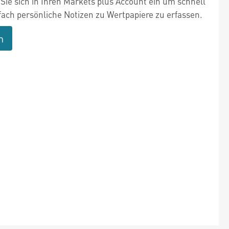
Sie sich in Ihren Markets plus Account ein um schnell
fach persönliche Notizen zu Wertpapiere zu erfassen.
n