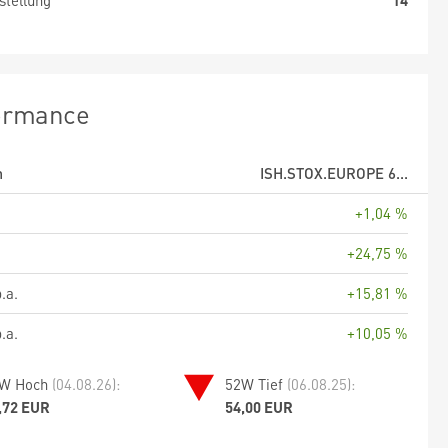
stellung
14
ormance
m
ISH.STOX.EUROPE 6...
+1,04 %
+24,75 %
.a.
+15,81 %
.a.
+10,05 %
W Hoch
(04.08.26):
52W Tief
(06.08.25):
,72 EUR
54,00 EUR