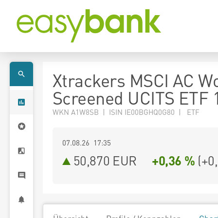
Xtrackers MSCI AC W
Screened UCITS ETF 
WKN A1W8SB | ISIN IE00BGHQ0G80 | ETF
07.08.26 17:35
50,870
EUR
+0,36 %
(
+0