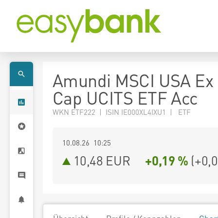
Amundi MSCI USA Ex
Cap UCITS ETF Acc
WKN ETF222 | ISIN IE000XL4IXU1 | ETF
10.08.26 10:25
10,48
EUR
+0,19 %
(
+0,