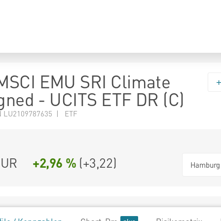
MSCI EMU SRI Climate
igned - UCITS ETF DR (C)
N LU2109787635 | ETF
UR
+2,96 %
(
+3,22
)
Hamburg