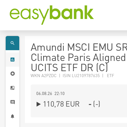
Amundi MSCI EMU SR
Climate Paris Aligned
UCITS ETF DR (C)
WKN A2PZDC | ISIN LU2109787635 | ETF
06.08.26 22:10
110,78
EUR
-
(
-
)