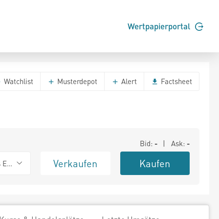
Wertpapierportal
Watchlist
Musterdepot
Alert
Factsheet
Bid:
-
| Ask:
-
Verkaufen
Kaufen
s Exchange