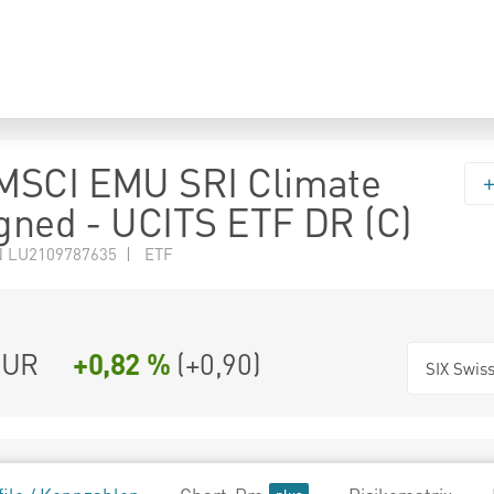
MSCI EMU SRI Climate
igned - UCITS ETF DR (C)
N LU2109787635 | ETF
UR
+0,82 %
(
+0,90
)
SIX Swis