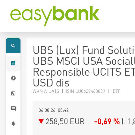
UBS (Lux) Fund Soluti
UBS MSCI USA Social
Responsible UCITS E
USD dis
WKN A1JA1S | ISIN LU0629460089 | ETF
06.08.26 08:42
258,50
EUR
-0,69 %
(
-1,