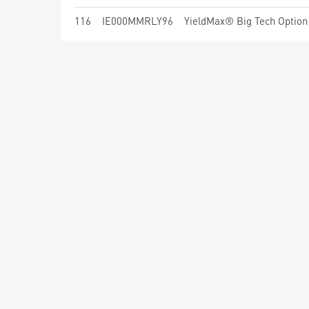
116
IE000MMRLY96
YieldMax® Big Tech Option