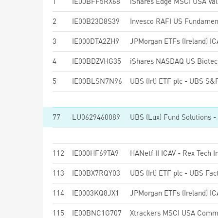
1
IE00BFF5RX68
2
IE00B23D8S39
Invesco RAFI US Fundament
3
IE000DTA2ZH9
4
IE00BDZVHG35
iShares NASDAQ US Biotec
5
IE00BLSN7N96
77
LU0629460089
112
IE000HF69TA9
113
IE00BX7RQY03
114
IE0003KQ8JX1
115
IE00BNC1G707