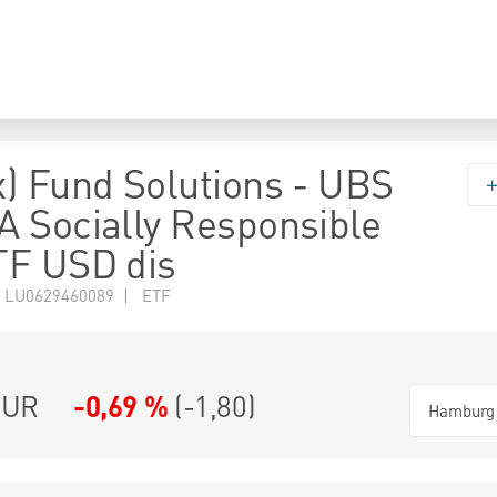
) Fund Solutions - UBS
 Socially Responsible
TF USD dis
 LU0629460089 | ETF
UR
-0,69 %
(
-1,80
)
Hamburg