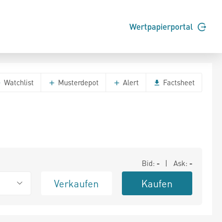
Wertpapierportal
Watchlist
Musterdepot
Alert
Factsheet
Bid:
-
| Ask:
-
Verkaufen
Kaufen