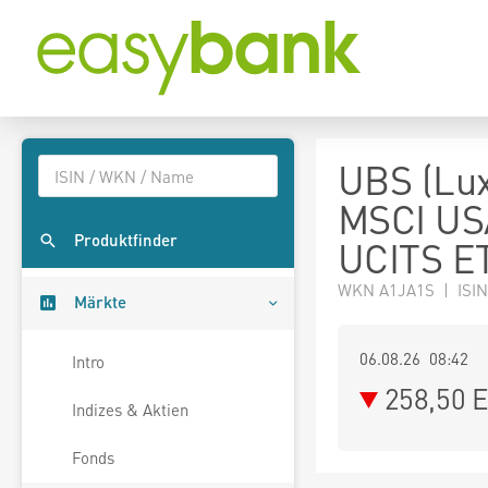
UBS (Lux
MSCI USA
Produktfinder
UCITS E
WKN A1JA1S | ISIN
Märkte
06.08.26 08:42
Intro
258,50
E
Indizes & Aktien
Fonds