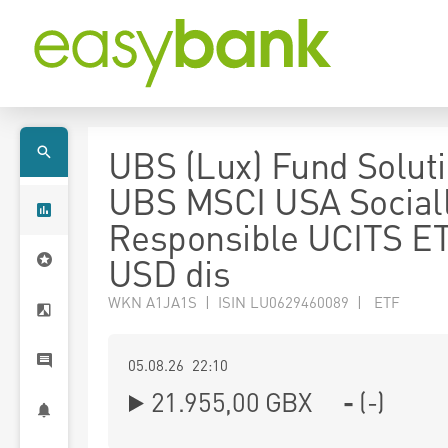
UBS (Lux) Fund Soluti
UBS MSCI USA Social
Responsible UCITS E
USD dis
WKN A1JA1S | ISIN LU0629460089 | ETF
05.08.26 22:10
21.955,00
GBX
-
(
-
)