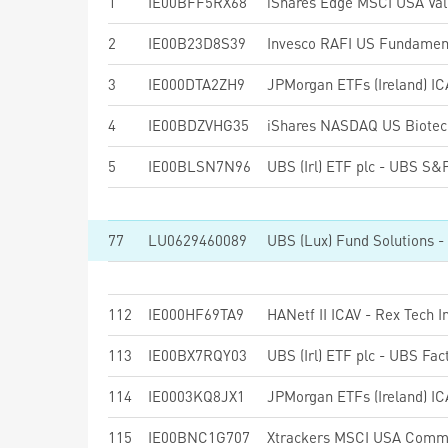
1
IE00BFF5RX68
2
IE00B23D8S39
Invesco RAFI US Fundament
3
IE000DTA2ZH9
4
IE00BDZVHG35
iShares NASDAQ US Biotec
5
IE00BLSN7N96
77
LU0629460089
112
IE000HF69TA9
113
IE00BX7RQY03
114
IE0003KQ8JX1
115
IE00BNC1G707