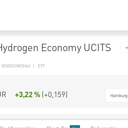
 Hydrogen Economy UCITS
N IE00053WDH64 | ETF
UR
+3,22 %
(
+0,159
)
Hamburg