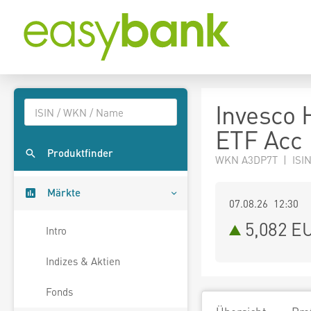
Invesco
ETF Acc
Produktfinder
WKN A3DP7T | ISI
Märkte
07.08.26 12:30
5,082
E
Intro
Indizes & Aktien
Fonds