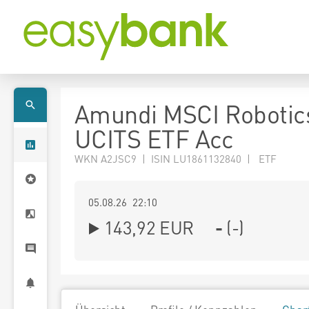
Amundi MSCI Robotic
UCITS ETF Acc
WKN A2JSC9 | ISIN LU1861132840 | ETF
05.08.26 22:10
143,92
EUR
-
(
-
)