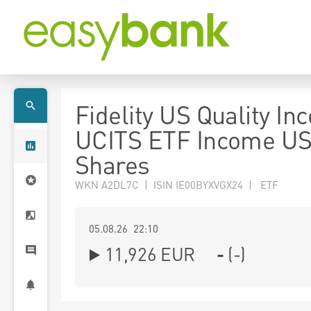
Fidelity US Quality I
UCITS ETF Income U
Shares
WKN A2DL7C | ISIN IE00BYXVGX24 | ETF
05.08.26 22:10
11,926
EUR
-
(
-
)