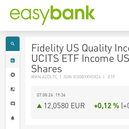
Fidelity US Quality I
UCITS ETF Income U
Shares
WKN A2DL7C | ISIN IE00BYXVGX24 | ETF
07.08.26 19:36
12,0580
EUR
+0,12 %
(
+