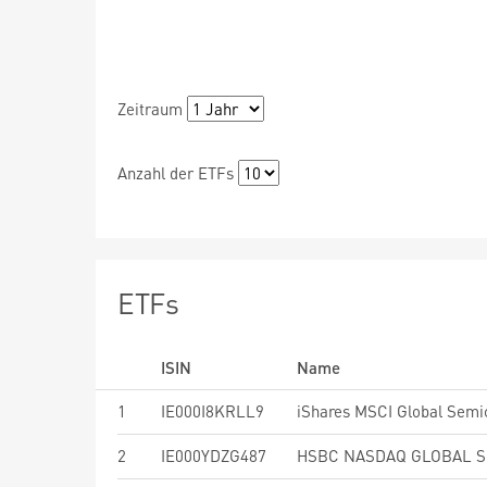
Zeitraum
Anzahl der ETFs
ETFs
ISIN
Name
1
IE000I8KRLL9
2
IE000YDZG487