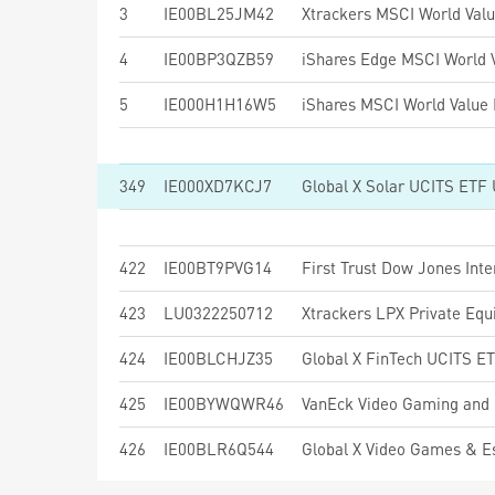
3
IE00BL25JM42
Xtrackers MSCI World Val
4
IE00BP3QZB59
5
IE000H1H16W5
349
IE000XD7KCJ7
Global X Solar UCITS ETF
422
IE00BT9PVG14
423
LU0322250712
Xtrackers LPX Private Eq
424
IE00BLCHJZ35
Global X FinTech UCITS E
425
IE00BYWQWR46
VanEck Video Gaming and
426
IE00BLR6Q544
Global X Video Games & 