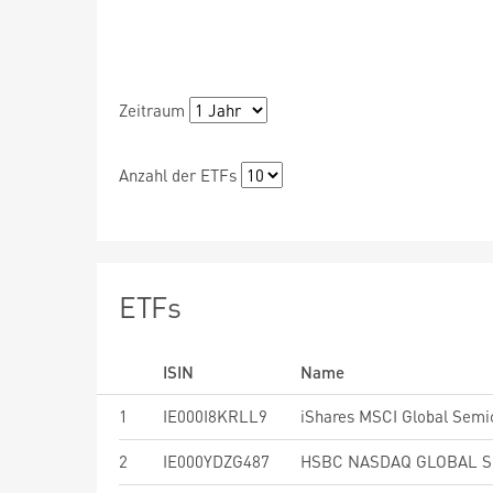
Zeitraum
Anzahl der ETFs
ETFs
ISIN
Name
1
IE000I8KRLL9
2
IE000YDZG487