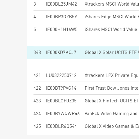
3
IE00BL25JM42
Xtrackers MSCI World Val
4
IE00BP3QZB59
5
IE000H1H16W5
348
IE000XD7KCJ7
Global X Solar UCITS ETF
421
LU0322250712
Xtrackers LPX Private Eq
422
IE00BT9PVG14
423
IE00BLCHJZ35
Global X FinTech UCITS E
424
IE00BYWQWR46
VanEck Video Gaming and
425
IE00BLR6Q544
Global X Video Games & 