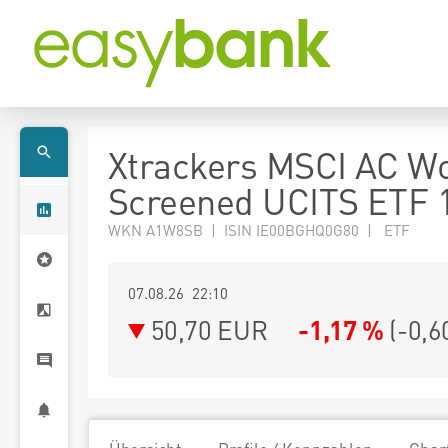
Xtrackers MSCI AC W
Screened UCITS ETF 
WKN A1W8SB | ISIN IE00BGHQ0G80 | ETF
07.08.26 22:10
50,70
EUR
-1,17 %
(
-0,6