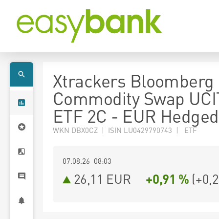
Xtrackers Bloomberg
Commodity Swap UCI
ETF 2C - EUR Hedged
WKN DBX0CZ | ISIN LU0429790743 | ETF
07.08.26 08:03
26,11
EUR
+0,91 %
(
+0,