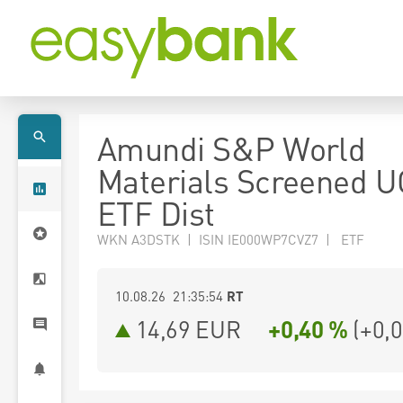
Amundi S&P World
Materials Screened U
ETF Dist
WKN A3DSTK | ISIN IE000WP7CVZ7 | ETF
10.08.26 21:35:54
RT
14,69
EUR
+0,40 %
(
+0,