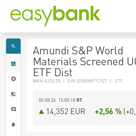
Amundi S&P World
Materials Screened U
ETF Dist
WKN A3DSTK | ISIN IE000WP7CVZ7 | ETF
05.08.26 15:00:10
RT
14,352
EUR
+2,56 %
(
+0