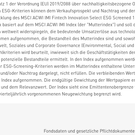
tz 1 der Verordnung (EU) 2019/2088 über nachhaltigkeitsbezogene Of
n ESG-Kriterien können dem Verkaufsprospekt und Nachtrag und d
icklung des MSCI ACWI IMI Fintech Innovation Select ESG Screened 
x basiert auf dem MSCI ACWI IMI Index (der "Mutterindex") und soll 
weltweit widerspiegeln, die bedeutende Umsatzerlöse aus technolog
men aufgenommen, die Bestandteil des Mutterindex sind und sowohl
elt, Soziales und Corporate Governance (Environmental, Social und 
kriterien wird beurteilt, inwieweit sich die Geschäftstätigkeiten 
 potenzielle Bestandteile ermittelt. In den Index aufgenommen wer
er ESG-Screening-Kriterien werden im Mutterindex enthaltene Unt
und/oder Nachtrag dargelegt, nicht erfüllen. Die verbleibenden Wer
n Index aufgenommen. Die endgültige Gewichtung der Wertpapiere en
 und dem Relevanzwert. Der Index sieht eine Emittentenobergrenze 
 vierteljährlich vorgenommenen Neugewichtung begrenzt wird.
Fondsdaten und gesetzliche Pflichtdokument