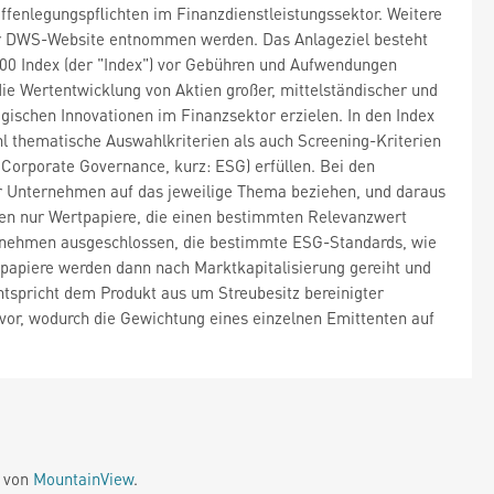
fenlegungspflichten im Finanzdienstleistungssektor. Weitere
er DWS-Website entnommen werden. Das Anlageziel besteht
100 Index (der "Index") vor Gebühren und Aufwendungen
die Wertentwicklung von Aktien großer, mittelständischer und
ischen Innovationen im Finanzsektor erzielen. In den Index
 thematische Auswahlkriterien als auch Screening-Kriterien
Corporate Governance, kurz: ESG) erfüllen. Bei den
der Unternehmen auf das jeweilige Thema beziehen, und daraus
den nur Wertpapiere, die einen bestimmten Relevanzwert
ernehmen ausgeschlossen, die bestimmte ESG-Standards, wie
tpapiere werden dann nach Marktkapitalisierung gereiht und
tspricht dem Produkt aus um Streubesitz bereinigter
vor, wodurch die Gewichtung eines einzelnen Emittenten auf
e von
MountainView
.