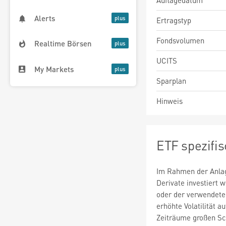
Auflagedatum
Alerts
Ertragstyp
Fondsvolumen
Realtime Börsen
UCITS
My Markets
Sparplan
Hinweis
ETF spezifi
Im Rahmen der Anlag
Derivate investiert
oder der verwendete
erhöhte Volatilität a
Zeiträume großen S