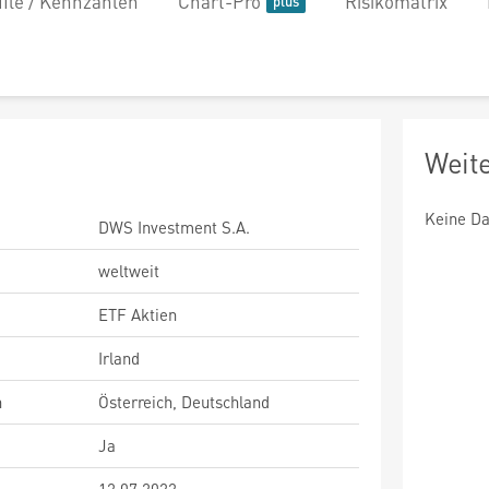
file / Kennzahlen
Chart-Pro
Risikomatrix
Weit
Keine Da
DWS Investment S.A.
weltweit
ETF Aktien
Irland
n
Österreich, Deutschland
Ja