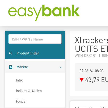
Xtracker
UCITS E
Produktfinder
WKN DBX0R1 | ISI
Märkte
07.08.26 08:03
43,79
E
Intro
Indizes & Aktien
Fonds