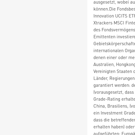
ausgesetzt, wobei au
können.Die Fondsbe
Innovation UCITS ET
Xtrackers MSCI Fint
des Fondsvermögens 
Emittenten investier
Gebietskörperschafte
internationalen Orga
denen einer oder me
Australien, Hongkon
Vereinigten Staaten 
Länder, Regierungen,
garantiert werden: 
(vorausgesetzt, dass
Grade-Rating erhalte
China, Brasiliens, (
ein Investment Grade
dass die betreffend
erhalten haben) ode
aufgeführten: Europä