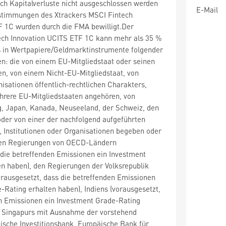
ch Kapitalverluste nicht ausgeschlossen werden
E-Mail
stimmungen des Xtrackers MSCI Fintech
F 1C wurden durch die FMA bewilligt.Der
ech Innovation UCITS ETF 1C kann mehr als 35 %
in Wertpapiere/Geldmarktinstrumente folgender
en: die von einem EU-Mitgliedstaat oder seinen
n, von einem Nicht-EU-Mitgliedstaat, von
nisationen öffentlich-rechtlichen Charakters,
hrere EU-Mitgliedstaaten angehören, von
g, Japan, Kanada, Neuseeland, der Schweiz, den
oder von einer der nachfolgend aufgeführten
 Institutionen oder Organisationen begeben oder
den Regierungen von OECD-Ländern
 die betreffenden Emissionen ein Investment
n haben), den Regierungen der Volksrepublik
vorausgesetzt, dass die betreffenden Emissionen
-Rating erhalten haben), Indiens (vorausgesetzt,
en Emissionen ein Investment Grade-Rating
r Singapurs mit Ausnahme der vorstehend
ische Investitionsbank, Europäische Bank für