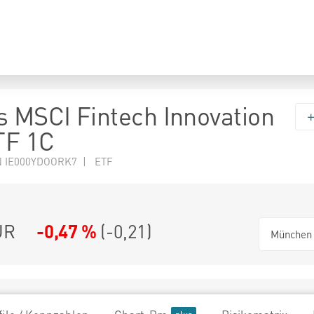
s MSCI Fintech Innovation
TF 1C
N IE000YDOORK7 | ETF
UR
-0,47 %
(
-0,21
)
München