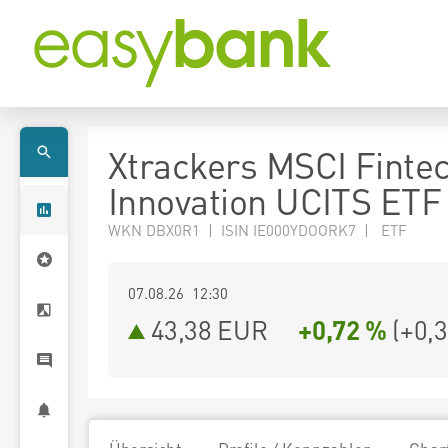
Xtrackers MSCI Finte
Innovation UCITS ETF
WKN DBX0R1 | ISIN IE000YDOORK7 | ETF
07.08.26 12:30
43,38
EUR
+0,72 %
(
+0,