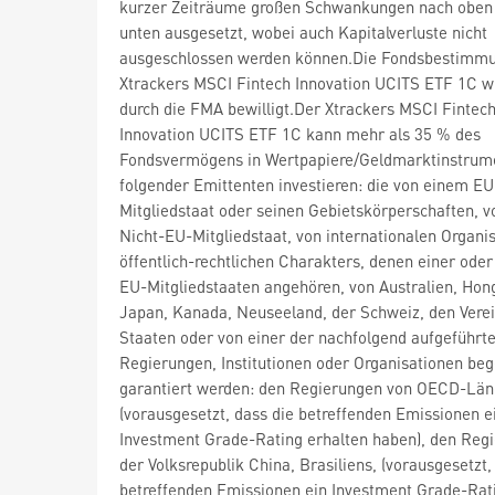
kurzer Zeiträume großen Schwankungen nach oben
unten ausgesetzt, wobei auch Kapitalverluste nicht
ausgeschlossen werden können.Die Fondsbestimm
Xtrackers MSCI Fintech Innovation UCITS ETF 1C 
durch die FMA bewilligt.Der Xtrackers MSCI Fintec
Innovation UCITS ETF 1C kann mehr als 35 % des
Fondsvermögens in Wertpapiere/Geldmarktinstrum
folgender Emittenten investieren: die von einem EU
Mitgliedstaat oder seinen Gebietskörperschaften, 
Nicht-EU-Mitgliedstaat, von internationalen Organi
öffentlich-rechtlichen Charakters, denen einer ode
EU-Mitgliedstaaten angehören, von Australien, Hon
Japan, Kanada, Neuseeland, der Schweiz, den Verei
Staaten oder von einer der nachfolgend aufgeführt
Regierungen, Institutionen oder Organisationen be
garantiert werden: den Regierungen von OECD-Lä
(vorausgesetzt, dass die betreffenden Emissionen e
Investment Grade-Rating erhalten haben), den Reg
der Volksrepublik China, Brasiliens, (vorausgesetzt,
betreffenden Emissionen ein Investment Grade-Rat