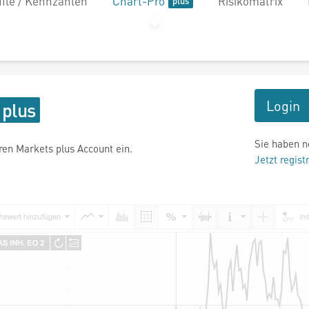
file / Kennzahlen
Chart-Pro
Risikomatrix
Login
Sie haben n
hren Markets plus Account ein.
Jetzt regist