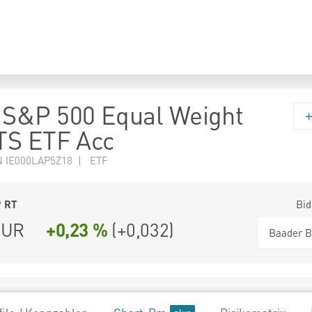
S&P 500 Equal Weight
TS ETF Acc
N IE000LAP5Z18 | ETF
9
RT
Bid
UR
+0,23 %
(
+0,032
)
Baader B