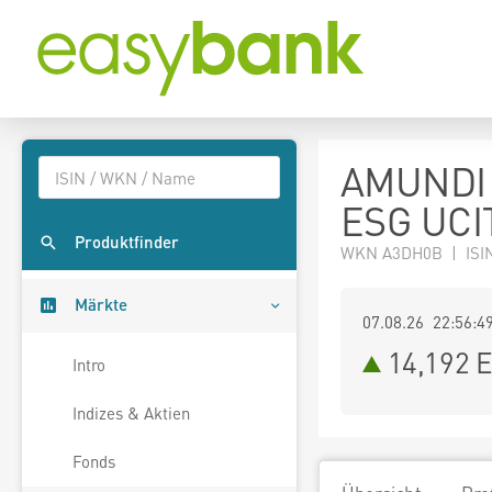
AMUNDI 
ESG UCI
Produktfinder
WKN A3DH0B | ISI
Märkte
07.08.26 22:56:4
14,192
E
Intro
Indizes & Aktien
Fonds