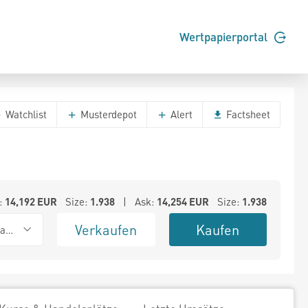
Wertpapierportal
Watchlist
Musterdepot
Alert
Factsheet
:
14,192
EUR
Size:
1.938
| Ask:
14,254
EUR
Size:
1.938
Verkaufen
Kaufen
ank (Baadex)