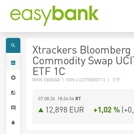
Xtrackers Bloomberg
Commodity Swap UCI
ETF 1C
WKN DBX0AA | ISIN LU2278080713 | ETF
07.08.26 18:24:56
RT
12,898
EUR
+1,02 %
(
+0