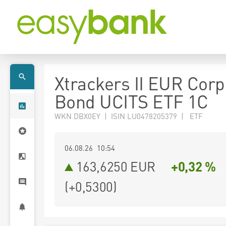
Xtrackers II EUR Corp
Bond UCITS ETF 1C
WKN DBX0EY | ISIN LU0478205379 | ETF
06.08.26 10:54
163,6250
EUR
+0,32 %
(
+0,5300
)