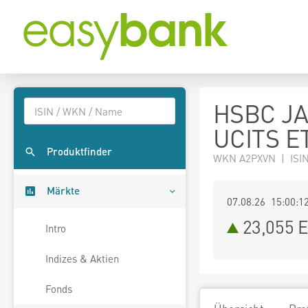
HSBC J
UCITS E
Produktfinder
WKN A2PXVN | ISI
Märkte
07.08.26 15:00:1
23,055
E
Intro
Indizes & Aktien
Fonds