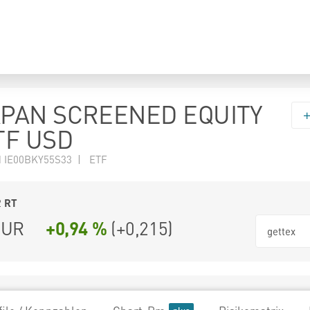
APAN SCREENED EQUITY
TF USD
N IE00BKY55S33 | ETF
2
RT
UR
+0,94 %
(
+0,215
)
gettex