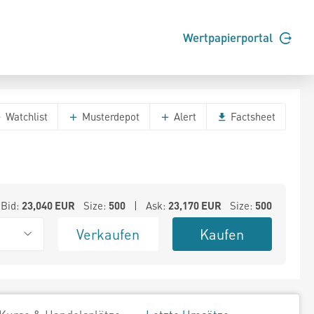
Wertpapierportal
Watchlist
Musterdepot
Alert
Factsheet
Bid:
23,040
EUR
Size:
500
| Ask:
23,170
EUR
Size:
500
Verkaufen
Kaufen