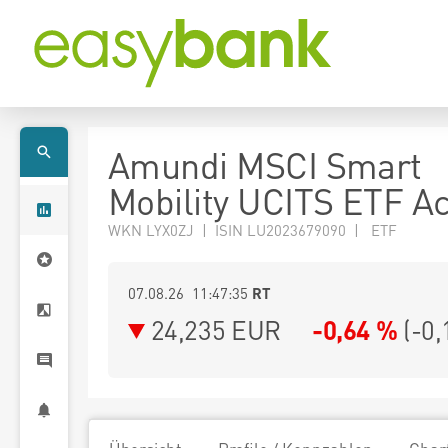
Amundi MSCI Smart
Mobility UCITS ETF A
WKN LYX0ZJ | ISIN LU2023679090 | ETF
07.08.26 11:47:35
RT
24,235
EUR
-0,64 %
(
-0,