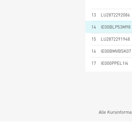
13
LU2872292086
14
IE00BLP53M98
15
LU2872291948
16
IE00BMVB5K07
17
IE000PPEL1I4
Alle Kursinforma