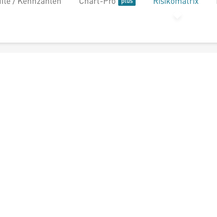
file / Kennzahlen
Chart-Pro
Risikomatrix