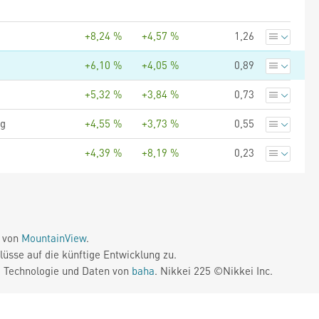
+8,24 %
+4,57 %
1,26
+6,10 %
+4,05 %
0,89
+5,32 %
+3,84 %
0,73
ng
+4,55 %
+3,73 %
0,55
+4,39 %
+8,19 %
0,23
e von
MountainView
.
üsse auf die künftige Entwicklung zu.
. Technologie und Daten von
baha
. Nikkei 225 ©Nikkei Inc.