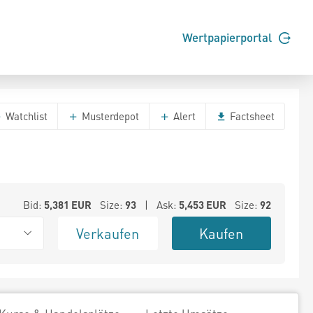
Wertpapierportal
Watchlist
Musterdepot
Alert
Factsheet
Bid:
5,381
EUR
Size:
93
| Ask:
5,453
EUR
Size:
92
Verkaufen
Kaufen