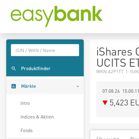
iShares 
UCITS E
Produktfinder
WKN A2P1TT | ISI
Märkte
07.08.26 15:00:1
5,423
E
Intro
Indizes & Aktien
Fonds