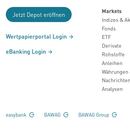
Markets
Jetzt Depot eröffnen
Indizes & A
Fonds
Wertpapierportal Login
ETF
Derivate
eBanking Login
Rohstoffe
Anleihen
Währungen 
Nachrichte
Analysen
easybank
BAWAG
BAWAG Group