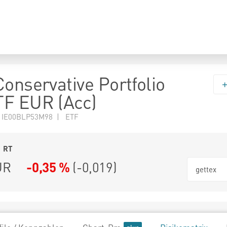
Conservative Portfolio
TF EUR (Acc)
N IE00BLP53M98 | ETF
1
RT
UR
-0,35 %
(
-0,019
)
gettex