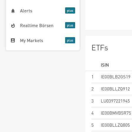
Alerts
Realtime Börsen
My Markets
ETFs
ISIN
1
IE00BLB2GS19
2
IE00BLLZQ912
3
LU0397221945
4
IE00BMVB5R75
5
IE00BLLZQ805