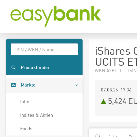
iShares 
UCITS E
Produktfinder
WKN A2P1TT | ISI
Märkte
07.08.26 17:36
5,424
E
Intro
Indizes & Aktien
Fonds