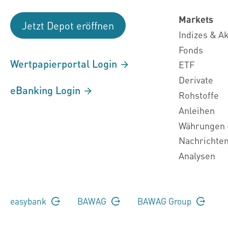
Markets
Jetzt Depot eröffnen
Indizes & A
Fonds
Wertpapierportal Login
ETF
Derivate
eBanking Login
Rohstoffe
Anleihen
Währungen 
Nachrichte
Analysen
easybank
BAWAG
BAWAG Group