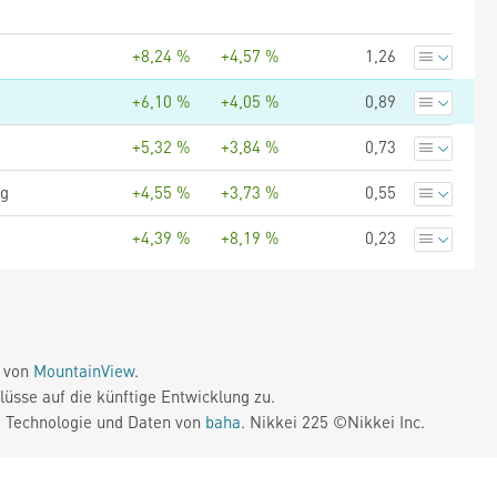
+8,24 %
+4,57 %
1,26
+6,10 %
+4,05 %
0,89
+5,32 %
+3,84 %
0,73
ng
+4,55 %
+3,73 %
0,55
+4,39 %
+8,19 %
0,23
e von
MountainView
.
üsse auf die künftige Entwicklung zu.
. Technologie und Daten von
baha
. Nikkei 225 ©Nikkei Inc.