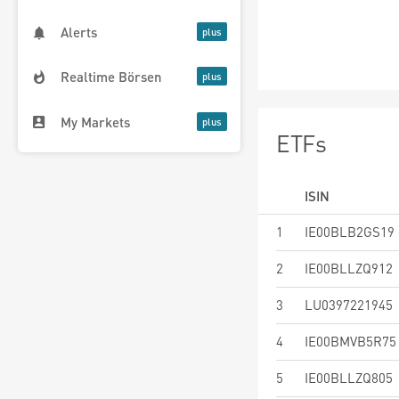
Alerts
Realtime Börsen
My Markets
ETFs
ISIN
1
IE00BLB2GS19
2
IE00BLLZQ912
3
LU0397221945
4
IE00BMVB5R75
5
IE00BLLZQ805