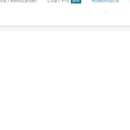
file / Kennzahlen
Chart-Pro
Risikomatrix