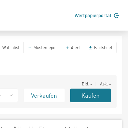
Wertpapierportal
Watchlist
Musterdepot
Alert
Factsheet
Bid:
-
| Ask:
-
Verkaufen
Kaufen
F