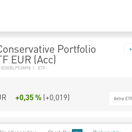
Conservative Portfolio
TF EUR (Acc)
N IE00BLP53M98 | ETF
UR
+0,35 %
(
+0,019
)
Xetra ET