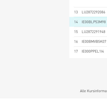
13
LU2872292086
14
IE00BLP53M98
15
LU2872291948
16
IE00BMVB5K07
17
IE000PPEL1I4
Alle Kursinforma