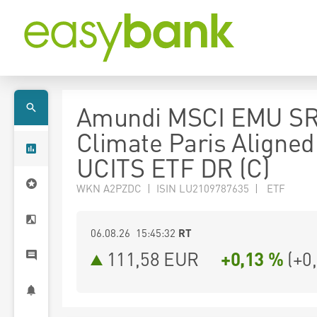
Amundi MSCI EMU SR
Climate Paris Aligned
UCITS ETF DR (C)
WKN A2PZDC | ISIN LU2109787635 | ETF
06.08.26 15:45:32
RT
111,58
EUR
+0,13 %
(
+0