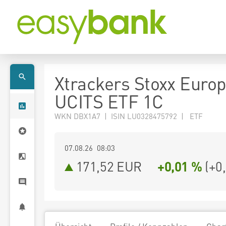
Xtrackers Stoxx Euro
UCITS ETF 1C
WKN DBX1A7 | ISIN LU0328475792 | ETF
07.08.26 08:03
171,52
EUR
+0,01 %
(
+0