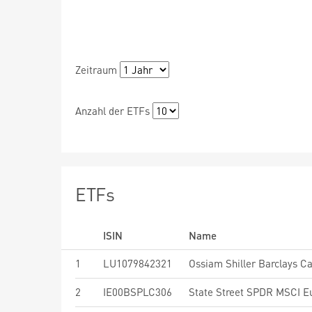
Zeitraum
Anzahl der ETFs
ETFs
ISIN
Name
1
LU1079842321
2
IE00BSPLC306
State Street SPDR MSCI E