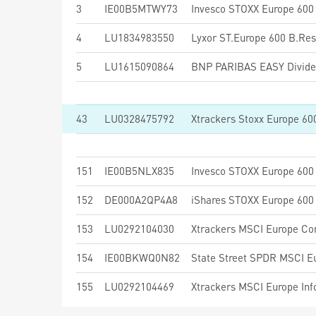
3
IE00B5MTWY73
4
LU1834983550
Lyxor ST.Europe 600 B.Res
5
LU1615090864
43
LU0328475792
Xtrackers Stoxx Europe 6
151
IE00B5NLX835
152
DE000A2QP4A8
153
LU0292104030
154
IE00BKWQ0N82
155
LU0292104469