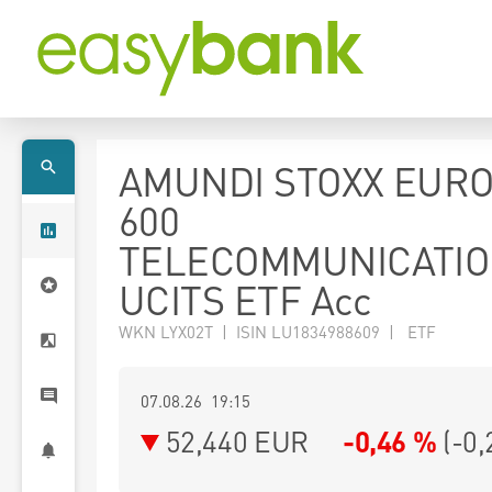
AMUNDI STOXX EUR
600
TELECOMMUNICATI
UCITS ETF Acc
WKN LYX02T | ISIN LU1834988609 | ETF
07.08.26 19:15
52,440
EUR
-0,46 %
(
-0,