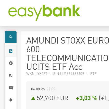
AMUNDI STOXX EUR
600
TELECOMMUNICATI
UCITS ETF Acc
WKN LYX02T | ISIN LU1834988609 | ETF
06.08.26 19:30
52,700
EUR
+3,03 %
(
+1